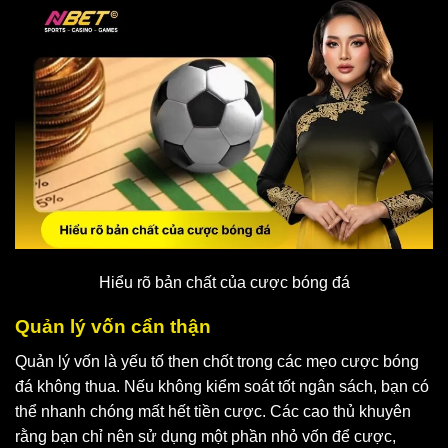
Hiểu rõ bản chất của cược bóng đá
Quản lý vốn cẩn thận
Quản lý vốn là yếu tố then chốt trong các mẹo cược bóng
đá không thua. Nếu không kiểm soát tốt ngân sách, bạn có
thể nhanh chóng mất hết tiền cược. Các cao thủ khuyên
rằng bạn chỉ nên sử dụng một phần nhỏ vốn để cược,