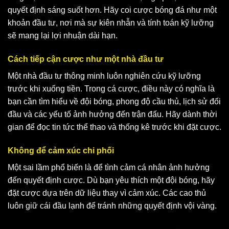
quyết định sáng suốt hơn. Hãy coi cược bóng đá như một
khoản đầu tư, nơi mà sự kiên nhẫn và tính toán kỹ lưỡng
sẽ mang lại lợi nhuận dài hạn.
Cách tiếp cận cược như một nhà đầu tư
Một nhà đầu tư thông minh luôn nghiên cứu kỹ lưỡng
trước khi xuống tiền. Trong cá cược, điều này có nghĩa là
bạn cần tìm hiểu về đội bóng, phong độ cầu thủ, lịch sử đối
đầu và các yếu tố ảnh hưởng đến trận đấu. Hãy dành thời
gian để đọc tin tức thể thao và thống kê trước khi đặt cược.
Không để cảm xúc chi phối
Một sai lầm phổ biến là để tình cảm cá nhân ảnh hưởng
đến quyết định cược. Dù bạn yêu thích một đội bóng, hãy
đặt cược dựa trên dữ liệu thay vì cảm xúc. Các cao thủ
luôn giữ cái đầu lạnh để tránh những quyết định vội vàng.