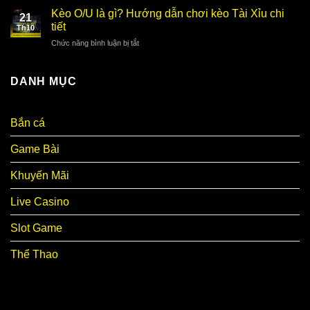
nào
Kèo O/U là gì? Hướng dẫn chơi kèo Tài Xỉu chi
Có
21
nên
nên
tiết
Th10
vào
mua
Chức năng bình luận bị tắt
ở
kèo
tip
Kèo
sớm
bóng
O/U
để
đá
là
DANH MỤC
bắt
không?
gì?
được
Hướng
tỷ
dẫn
lệ
Bắn cá
chơi
tốt
kèo
nhất?
Game Bài
Tài
Xỉu
chi
Khuyến Mãi
tiết
Live Casino
Slot Game
Thể Thao