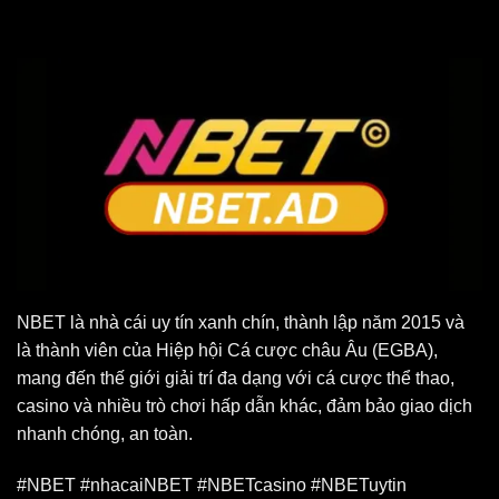
NBET
là nhà cái uy tín xanh chín, thành lập năm 2015 và
là thành viên của Hiệp hội Cá cược châu Âu (EGBA),
mang đến thế giới giải trí đa dạng với cá cược thể thao,
casino và nhiều trò chơi hấp dẫn khác, đảm bảo giao dịch
nhanh chóng, an toàn.
#NBET #nhacaiNBET #NBETcasino #NBETuytin