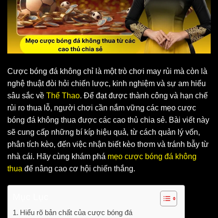
Cược bóng đá không chỉ là một trò chơi may rủi mà còn là
nghệ thuật đòi hỏi chiến lược, kinh nghiệm và sự am hiểu
sâu sắc về
Thể Thao
. Để đạt được thành công và hạn chế
rủi ro thua lỗ, người chơi cần nắm vững các mẹo cược
bóng đá không thua được các cao thủ chia sẻ. Bài viết này
sẽ cung cấp những bí kíp hiệu quả, từ cách quản lý vốn,
phân tích kèo, đến việc nhận biết kèo thơm và tránh bẫy từ
nhà cái. Hãy cùng khám phá
mẹo cược bóng đá không
thua
để nâng cao cơ hội chiến thắng.
Mục Lục
Hiểu rõ bản chất của cược bóng đá