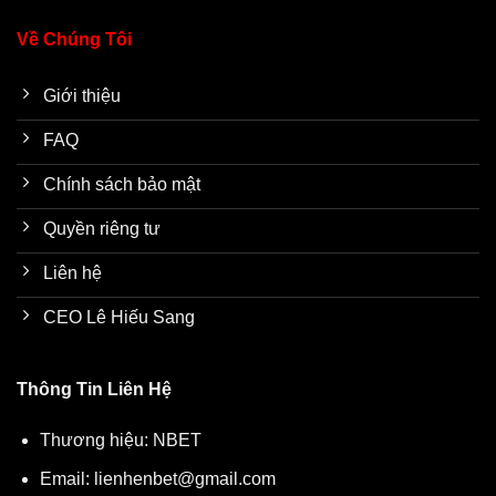
Về Chúng Tôi
Giới thiệu
FAQ
Chính sách bảo mật
Quyền riêng tư
Liên hệ
CEO Lê Hiếu Sang
Thông Tin Liên Hệ
Thương hiệu: NBET
Email:
lienhenbet@gmail.com