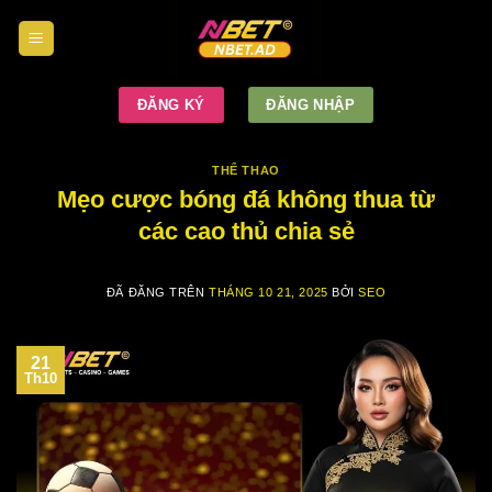
Chuyển
đến
nội
dung
ĐĂNG KÝ
ĐĂNG NHẬP
THỂ THAO
Mẹo cược bóng đá không thua từ
các cao thủ chia sẻ
ĐÃ ĐĂNG TRÊN
THÁNG 10 21, 2025
BỞI
SEO
21
Th10