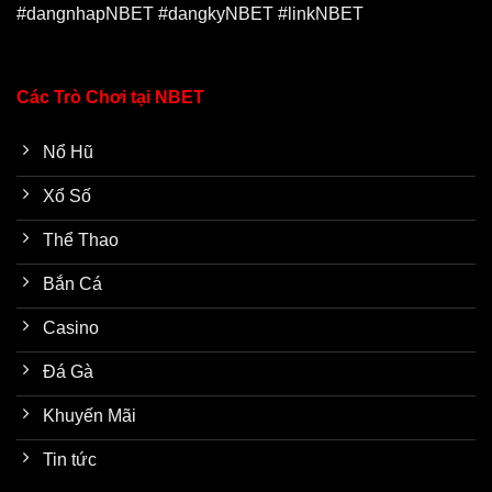
#dangnhapNBET #dangkyNBET #linkNBET
Các Trò Chơi tại NBET
Nổ Hũ
Xổ Số
Thể Thao
Bắn Cá
Casino
Đá Gà
Khuyến Mãi
Tin tức