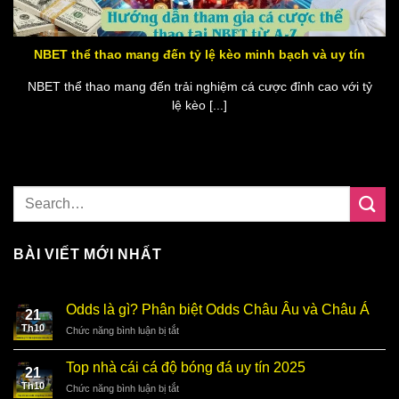
NBET thể thao mang đến tỷ lệ kèo minh bạch và uy tín
NBET thể thao mang đến trải nghiệm cá cược đỉnh cao với tỷ
lệ kèo [...]
BÀI VIẾT MỚI NHẤT
Odds là gì? Phân biệt Odds Châu Âu và Châu Á
21
Th10
Chức năng bình luận bị tắt
ở
Odds
là
Top nhà cái cá độ bóng đá uy tín 2025
21
gì?
Th10
Chức năng bình luận bị tắt
ở
Phân