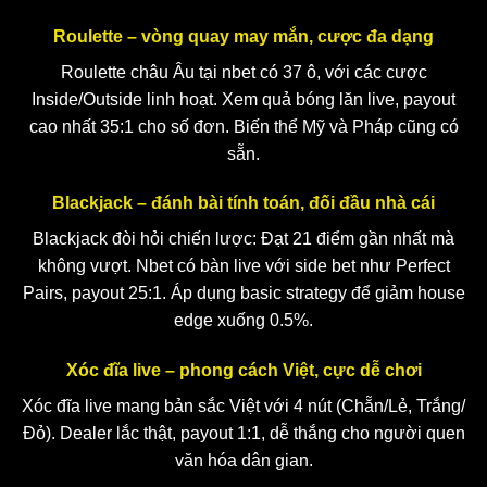
Roulette – vòng quay may mắn, cược đa dạng
Roulette châu Âu tại nbet có 37 ô, với các cược
Inside/Outside linh hoạt. Xem quả bóng lăn live, payout
cao nhất 35:1 cho số đơn. Biến thể Mỹ và Pháp cũng có
sẵn.
Blackjack – đánh bài tính toán, đối đầu nhà cái
Blackjack đòi hỏi chiến lược: Đạt 21 điểm gần nhất mà
không vượt. Nbet có bàn live với side bet như Perfect
Pairs, payout 25:1. Áp dụng basic strategy để giảm house
edge xuống 0.5%.
Xóc đĩa live – phong cách Việt, cực dễ chơi
Xóc đĩa live mang bản sắc Việt với 4 nút (Chẵn/Lẻ, Trắng/
Đỏ). Dealer lắc thật, payout 1:1, dễ thắng cho người quen
văn hóa dân gian.