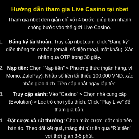
Hướng dẫn tham gia Live Casino tại nbet
Tham gia nbet đơn giản chỉ với 4 bước, giúp bạn nhanh
chóng bước vào thế giới Live Casino.
Đăng ký tài khoản:
Truy cập nbet.com, click “Đăng ký”,
điền thông tin cơ bản (email, số điện thoại, mật khẩu). Xác
nhận qua OTP trong 30 giây.
Nạp tiền:
Chọn “Nạp tiền” > Phương thức (ngân hàng, ví
Momo, ZaloPay). Nhập số tiền tối thiểu 100.000 VND, xác
nhận giao dịch. Tiền cập nhật ngay lập tức.
Truy cập sảnh:
Vào “Casino” > Chọn nhà cung cấp
(Evolution) > Lọc trò chơi yêu thích. Click “Play Live” để
tham gia bàn.
Đặt cược và rút thưởng:
Chọn mức cược, đặt chip trên
bàn ảo. Theo dõi kết quả, thắng thì rút tiền qua “Rút tiền”
với thời gian 3-5 phút.