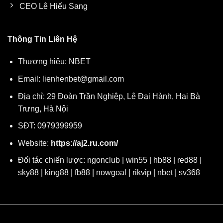
CEO Lê Hiếu Sang
Thông Tin Liên Hệ
Thương hiệu: NBET
Email:
lienhenbet@gmail.com
Địa chỉ: 29 Đoàn Trần Nghiệp, Lê Đại Hành, Hai Bà
Trưng, Hà Nội
SĐT: 0979399959
Website:
https://aj2.ru.com/
Đối tác chiến lược:
ngonclub
|
win55
|
hb88
|
red88
|
sky88
|
king88
|
fb88
|
nowgoal
|
rikvip
|
nbet
|
sv368