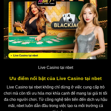
Live Casino tại nbet
Ưu điểm nổi bật của Live Casino tại nbet
Live Casino tại nbet không chỉ dừng ở việc cung cấp trò
chơi mà còn tối ưu hóa mọi khía cạnh để mang lại giá trị tối
đa cho người chơi. Từ công nghệ tiên tiến đến dịch vụ hậu
mãi, nbet luôn dẫn đầu trong việc tạo ra môi trường cá