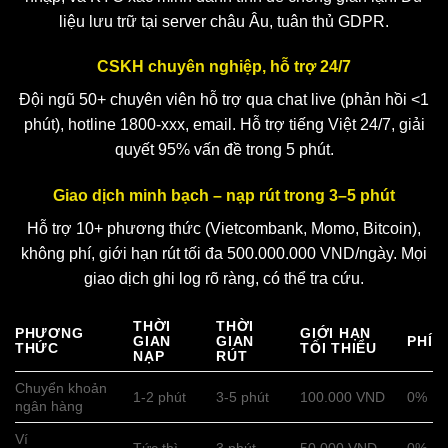
liệu lưu trữ tại server châu Âu, tuân thủ GDPR.
CSKH chuyên nghiệp, hỗ trợ 24/7
Đội ngũ 50+ chuyên viên hỗ trợ qua chat live (phản hồi <1
phút), hotline 1800-xxx, email. Hỗ trợ tiếng Việt 24/7, giải
quyết 95% vấn đề trong 5 phút.
Giao dịch minh bạch – nạp rút trong 3–5 phút
Hỗ trợ 10+ phương thức (Vietcombank, Momo, Bitcoin),
không phí, giới hạn rút tối đa 500.000.000 VND/ngày. Mọi
giao dịch ghi log rõ ràng, có thể tra cứu.
THỜI
THỜI
PHƯƠNG
GIỚI HẠN
GIAN
GIAN
PHÍ
THỨC
TỐI THIỂU
NẠP
RÚT
Chuyển khoản
1-2 phút
3-5 phút
100.000 VND
0%
ngân hàng
Ví
Tức thì
3 phút
50.000 VND
0%