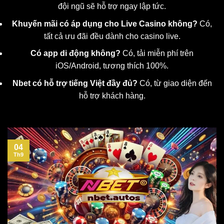
đội ngũ sẽ hỗ trợ ngay lập tức.
Khuyến mãi có áp dụng cho Live Casino không?
Có,
tất cả ưu đãi đều dành cho casino live.
Có app di động không?
Có, tải miễn phí trên
iOS/Android, tương thích 100%.
Nbet có hỗ trợ tiếng Việt đầy đủ?
Có, từ giao diện đến
hỗ trợ khách hàng.
04
Th9