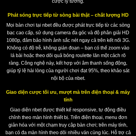
cược lý tưởng.
Phát sóng trực tiếp từ sòng bài thật – chất lượng HD
Mọi bàn chơi tại nbet đều được phát trực tiếp từ các sòng
bạc cao cấp, sử dụng camera đa góc và độ phân giải HD
1080p, đảm bảo hình ảnh sắc nét ngay cả trên kết nối 3G.
Không có độ trễ, không gián đoạn – bạn có thể zoom vào
lá bài hoặc theo dõi quả bóng roulette lăn một cách rõ
ràng. Công nghệ này, kết hợp với âm thanh sống động,
giúp tỷ lệ hài lòng của người chơi đạt 95%, theo khảo sát
nội bộ của nbet.
Giao diện cược tối ưu, mượt mà trên điện thoại & máy
tính
Giao diện nbet được thiết kế responsive, tự động điều
chỉnh theo màn hình thiết bị. Trên điện thoại, menu đơn
giản hóa với một chạm truy cập bàn chơi; trên máy tính,
bạn có đa màn hình theo dõi nhiều ván cùng lúc. Hỗ trợ cả