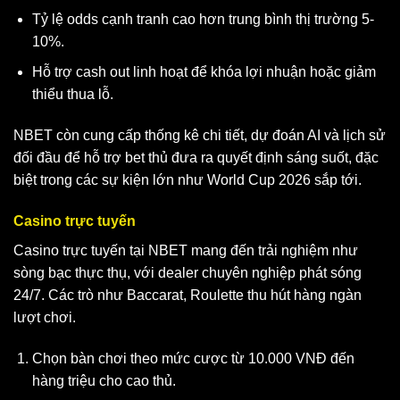
Tỷ lệ odds cạnh tranh cao hơn trung bình thị trường 5-
10%.
Hỗ trợ cash out linh hoạt để khóa lợi nhuận hoặc giảm
thiểu thua lỗ.
NBET còn cung cấp thống kê chi tiết, dự đoán AI và lịch sử
đối đầu để hỗ trợ bet thủ đưa ra quyết định sáng suốt, đặc
biệt trong các sự kiện lớn như World Cup 2026 sắp tới.
Casino trực tuyến
Casino trực tuyến tại NBET mang đến trải nghiệm như
sòng bạc thực thụ, với dealer chuyên nghiệp phát sóng
24/7. Các trò như Baccarat, Roulette thu hút hàng ngàn
lượt chơi.
Chọn bàn chơi theo mức cược từ 10.000 VNĐ đến
hàng triệu cho cao thủ.