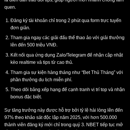
quen.
Đăng ký tài khoản chỉ trong 2 phút qua form trực tuyến
đơn giản.
Tham gia ngay các giải đấu thể thao ảo với giải thưởng
lên đến 500 triệu VNĐ.
Kết nối qua ứng dụng Zalo/Telegram để nhận cập nhật
kèo realtime và tips từ cao thủ.
Tham gia sự kiện hàng tháng như “Bet Thủ Tháng” với
phần thưởng du lịch miễn phí.
Theo dõi bảng xếp hạng để cạnh tranh vị trí top và nhận
bonus đặc biệt.
Sự tăng trưởng này được hỗ trợ bởi tỷ lệ hài lòng lên đến
97% theo khảo sát độc lập năm 2025, với hơn 500.000
thành viên đăng ký mới chỉ trong quý 3. NBET tiếp tục mở