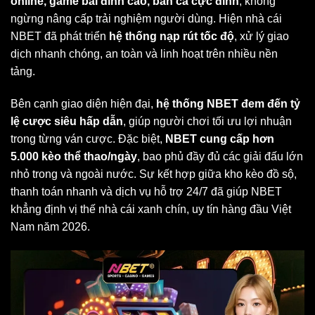
online, game bài đỉnh cao, bắn cá cực đỉnh
, không
ngừng nâng cấp trải nghiệm người dùng. Hiện nhà cái
NBET đã phát triển
hệ thống nạp rút tốc độ
, xử lý giao
dịch nhanh chóng, an toàn và linh hoạt trên nhiều nền
tảng.
Bên cạnh giao diện hiện đại,
hệ thống NBET đem đến tỷ
lệ cược siêu hấp dẫn
, giúp người chơi tối ưu lợi nhuận
trong từng ván cược. Đặc biệt,
NBET cung cấp hơn
5.000 kèo thể thao/ngày
, bao phủ đầy đủ các giải đấu lớn
nhỏ trong và ngoài nước. Sự kết hợp giữa kho kèo đồ sộ,
thanh toán nhanh và dịch vụ hỗ trợ 24/7 đã giúp NBET
khẳng định vị thế nhà cái xanh chín, uy tín hàng đầu Việt
Nam năm 2026.