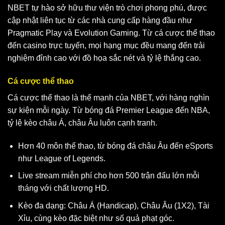
NBET tự hào sở hữu thư viện trò chơi phong phú, được
cập nhật liên tục từ các nhà cung cấp hàng đầu như
Pragmatic Play và Evolution Gaming. Từ cá cược thể thao
đến casino trực tuyến, mọi hạng mục đều mang đến trải
nghiệm đỉnh cao với đồ họa sắc nét và tỷ lệ thắng cao.
Cá cược thể thao
Cá cược thể thao là thế mạnh của NBET, với hàng nghìn
sự kiện mỗi ngày. Từ bóng đá Premier League đến NBA,
tỷ lệ kèo châu Á, châu Âu luôn cạnh tranh.
Hơn 40 môn thể thao, từ bóng đá châu Âu đến eSports
như League of Legends.
Live stream miễn phí cho hơn 500 trận đấu lớn mỗi
tháng với chất lượng HD.
Kèo đa dạng: Châu Á (Handicap), Châu Âu (1X2), Tài
Xỉu, cùng kèo đặc biệt như số quả phạt góc.