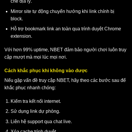
chế địa lý.
Mirror site tự động chuyển hướng khi link chính bị
block.
Hỗ trợ bookmark link an toàn qua trình duyệt Chrome
extension.
Với hơn 99% uptime, NBET đảm bảo người chơi luôn truy
cập mượt mà mọi lúc mọi nơi.
Cách khắc phục khi không vào được
Nếu gặp vấn đề truy cập NBET, hãy theo các bước sau để
khắc phục nhanh chóng:
Kiểm tra kết nối internet.
Sử dụng link dự phòng.
Liên hệ support qua chat live.
Xóa cache trình duyệt.