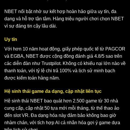
NBET nổi bật nhờ sự kết hợp hoàn hảo giữa uy tín, đa
dạng và hỗ trợ tận tâm. Hàng triệu người chơi chọn NBET
vì sự đáng tin cậy lâu dài.
Uy tín
Với hơn 10 năm hoạt động, giấy phép quốc tế từ PAGCOR
và EGBA, NBET được cộng đồng đánh giá 4.8/5 sao trên
các diễn đàn như Trustpilot. Không có khiếu nại lớn nào về
thanh toán, với tỷ lệ chi trả 100% và lịch sử minh bạch
được kiểm toán hàng năm.
Hệ sinh thái game đa dạng, cập nhật liên tục
Hệ sinh thái NBET bao quát hơn 2.500 game từ 30 nhà
cung cấp, cập nhật 50 tựa mới mỗi tháng, từ thể thao ảo
đến slot VR. Đa dạng hóa này đảm bảo không bao giờ
nhàm chán, với tích hợp AI cá nhân hóa gợi ý game dựa
trên lịch sử chơi.