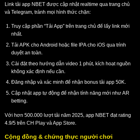
Link tải app NBET được cập nhật realtime qua trang chủ
và Telegram, tránh mọi hình thức chặn:
Truy cập phần “Tải App” trên trang chủ để lấy link mới
nhất.
Tải APK cho Android hoặc file IPA cho iOS qua trình
duyệt an toàn.
Cài đặt theo hướng dẫn video 1 phút, kích hoạt nguồn
không xác định nếu cần.
Đăng nhập và xác minh để nhận bonus tải app 50K.
Cập nhật app tự động để nhận tính năng mới như AR
betting.
Với hơn 500.000 lượt tải năm 2025, app NBET đạt rating
4.9/5 trên CH Play và App Store.
Cộng đồng & chứng thực người chơi