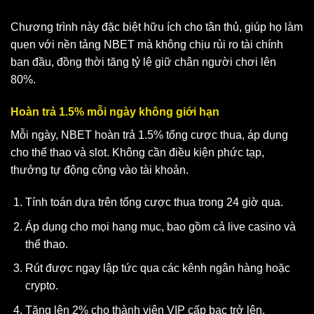
Chương trình này đặc biệt hữu ích cho tân thủ, giúp họ làm
quen với nền tảng NBET mà không chịu rủi ro tài chính
ban đầu, đồng thời tăng tỷ lệ giữ chân người chơi lên
80%.
Hoàn trả 1.5% mỗi ngày không giới hạn
Mỗi ngày, NBET hoàn trả 1.5% tổng cược thua, áp dụng
cho thể thao và slot. Không cần điều kiện phức tạp,
thưởng tự động cộng vào tài khoản.
Tính toán dựa trên tổng cược thua trong 24 giờ qua.
Áp dụng cho mọi hạng mục, bao gồm cả live casino và
thể thao.
Rút được ngay lập tức qua các kênh ngân hàng hoặc
crypto.
Tăng lên 2% cho thành viên VIP cấp bạc trở lên.